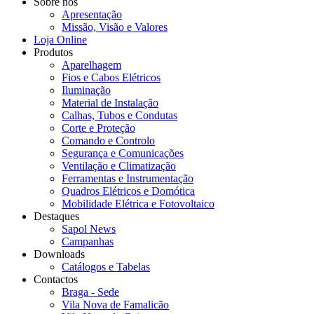
Sobre nós
Apresentação
Missão, Visão e Valores
Loja Online
Produtos
Aparelhagem
Fios e Cabos Elétricos
Iluminação
Material de Instalação
Calhas, Tubos e Condutas
Corte e Proteção
Comando e Controlo
Segurança e Comunicações
Ventilação e Climatização
Ferramentas e Instrumentação
Quadros Elétricos e Domótica
Mobilidade Elétrica e Fotovoltaico
Destaques
Sapol News
Campanhas
Downloads
Catálogos e Tabelas
Contactos
Braga - Sede
Vila Nova de Famalicão