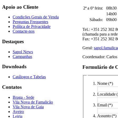
Apoio ao Cliente
2ª a 6ª feira:
08h30 
14h00 
Condições Gerais de Venda
Sábado:
09h00 
Perguntas Frequentes
Política de Privacidade
Tel.: +351 252 302 
Contacte-nos
(chamada para a rede 
Fax: +351 252 302 
Destaques
Geral:
sapol.famalic
Sapol News
Campanhas
Coordenador: Carlos
Downloads
Formulário de 
Catálogos e Tabelas
Nome
(*)
Contatos
Localidade
Braga - Sede
Vila Nova de Famalicão
Email
(*)
Vila Nova de Gaia
Aveiro
Assunto
(*)
Leiria