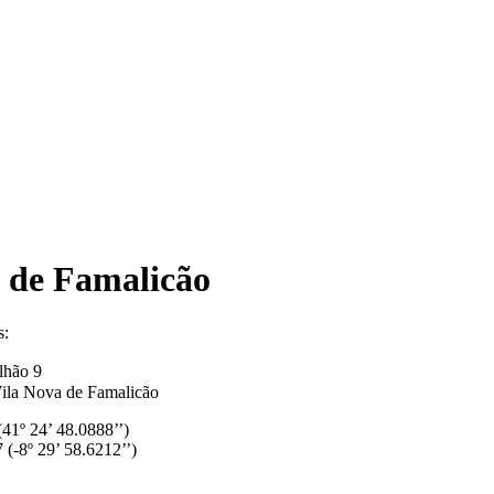
 de Famalicão
lhão 9
ila Nova de Famalicão
(41º 24’ 48.0888’’)
 (-8º 29’ 58.6212’’)