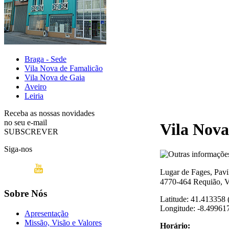
Braga - Sede
Vila Nova de Famalicão
Vila Nova de Gaia
Aveiro
Leiria
Receba as nossas novidades
no seu e-mail
Vila Nova
SUBSCREVER
Siga-nos
Lugar de Fages, Pavi
4770-464 Requião, V
Sobre Nós
Latitude: 41.413358 
Longitude: -8.499617
Apresentação
Missão, Visão e Valores
Horário: