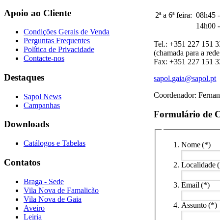
Apoio ao Cliente
2ª a 6ª feira:
08h45 -
14h00 -
Condições Gerais de Venda
Perguntas Frequentes
Tel.: +351 227 151 
Política de Privacidade
(chamada para a rede 
Contacte-nos
Fax: +351 227 151 
Destaques
sapol.gaia@sapol.pt
Coordenador: Fernan
Sapol News
Campanhas
Formulário de 
Downloads
Catálogos e Tabelas
Nome
(*)
Contatos
Localidade
Braga - Sede
Email
(*)
Vila Nova de Famalicão
Vila Nova de Gaia
Assunto
(*)
Aveiro
Leiria