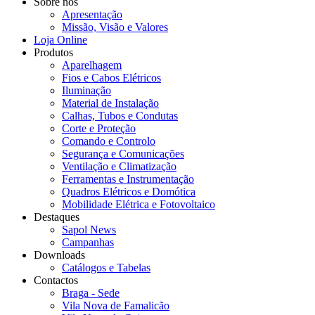
Sobre nós
Apresentação
Missão, Visão e Valores
Loja Online
Produtos
Aparelhagem
Fios e Cabos Elétricos
Iluminação
Material de Instalação
Calhas, Tubos e Condutas
Corte e Proteção
Comando e Controlo
Segurança e Comunicações
Ventilação e Climatização
Ferramentas e Instrumentação
Quadros Elétricos e Domótica
Mobilidade Elétrica e Fotovoltaico
Destaques
Sapol News
Campanhas
Downloads
Catálogos e Tabelas
Contactos
Braga - Sede
Vila Nova de Famalicão