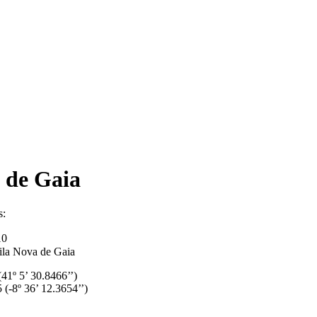
 de Gaia
10
ila Nova de Gaia
(41º 5’ 30.8466’’)
 (-8º 36’ 12.3654’’)