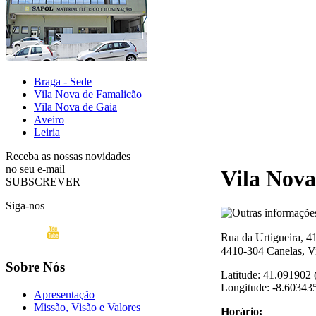
Braga - Sede
Vila Nova de Famalicão
Vila Nova de Gaia
Aveiro
Leiria
Receba as nossas novidades
no seu e-mail
Vila Nova
SUBSCREVER
Siga-nos
Rua da Urtigueira, 4
4410-304 Canelas, V
Sobre Nós
Latitude: 41.091902 
Longitude: -8.603435
Apresentação
Missão, Visão e Valores
Horário: