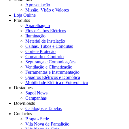
Apresentação
Missão, Visão e Valores
Loja Online
Produtos
Aparelhagem
Fios e Cabos Elétricos
Iluminação
Material de Instalação
Calhas, Tubos e Condutas
Corte e Proteção
Comando e Controlo
Segurança e Comunicações
Ventilação e Climatização
Ferramentas e Instrumentação
Quadros Elétricos e Domótica
Mobilidade Elétrica e Fotovoltaico
Destaques
Sapol News
Campanhas
Downloads
Catálogos e Tabelas
Contactos
Braga - Sede
Vila Nova de Famalicão