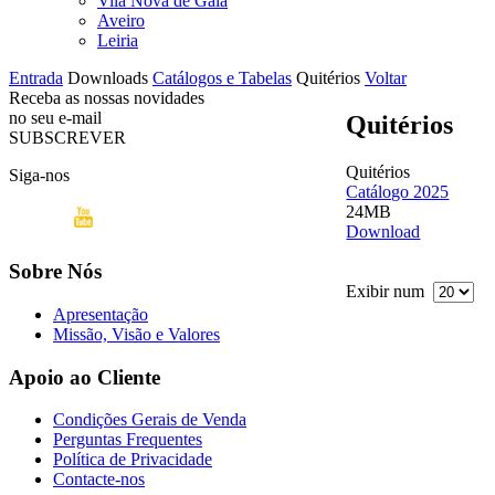
Vila Nova de Gaia
Aveiro
Leiria
Entrada
Downloads
Catálogos e Tabelas
Quitérios
Voltar
Receba as nossas novidades
no seu e-mail
Quitérios
SUBSCREVER
Quitérios
Siga-nos
Catálogo 2025
24MB
Download
Sobre Nós
Exibir num
Apresentação
Missão, Visão e Valores
Apoio ao Cliente
Condições Gerais de Venda
Perguntas Frequentes
Política de Privacidade
Contacte-nos