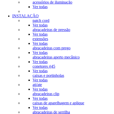
acessórios de iluminação
Ver todas
INSTALAÇÃO
patch cord
Ver todas
abraçadeiras de pressão
Ver todas
extensões
Ver todas
abraçadeiras com prego
Ver todas
abraçadeiras aperto mecânico
Ver todas
conetores rj45
Ver todas
caixas e portinholas
Ver todas
ati/ate
Ver todas
abraçadeiras clip
Ver todas
caixas de aparelhagem e aplique
Ver todas
abraçadeiras de serrilha