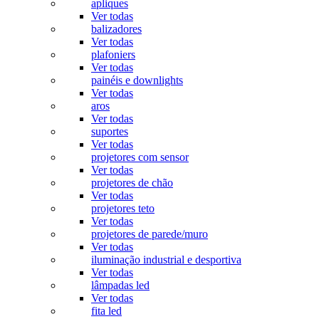
apliques
Ver todas
balizadores
Ver todas
plafoniers
Ver todas
painéis e downlights
Ver todas
aros
Ver todas
suportes
Ver todas
projetores com sensor
Ver todas
projetores de chão
Ver todas
projetores teto
Ver todas
projetores de parede/muro
Ver todas
iluminação industrial e desportiva
Ver todas
lâmpadas led
Ver todas
fita led