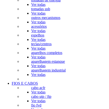
tomadas de energia
Ver todas
tomadas usb
Ver todas
outros mecanismos
Ver todas
acessórios
Ver todas
espelhos
Ver todas
teclas/centros
Ver todas
aparelhos completos
Ver todas
aparelhagem estanque
Ver todas
aparelhagem industrial
Ver todas
FIOS E CABOS
cabo acfr
Ver todas
cabo utp / ftp
Ver todas
fio fvd