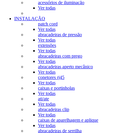
acessórios de iluminação
Ver todas
INSTALAÇÃO
patch cord
Ver todas
abraçadeiras de pressão
Ver todas
extensões
Ver todas
abraçadeiras com prego
Ver todas
abraçadeiras aperto mecânico
Ver todas
conetores rj45
Ver todas
caixas e portinholas
Ver todas
ati/ate
Ver todas
abraçadeiras clip
Ver todas
caixas de aparelhagem e aplique
Ver todas
abraçadeiras de serrilha