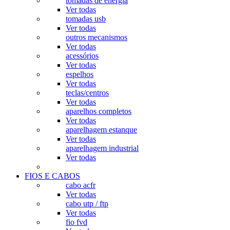
tomadas de energia
Ver todas
tomadas usb
Ver todas
outros mecanismos
Ver todas
acessórios
Ver todas
espelhos
Ver todas
teclas/centros
Ver todas
aparelhos completos
Ver todas
aparelhagem estanque
Ver todas
aparelhagem industrial
Ver todas
FIOS E CABOS
cabo acfr
Ver todas
cabo utp / ftp
Ver todas
fio fvd