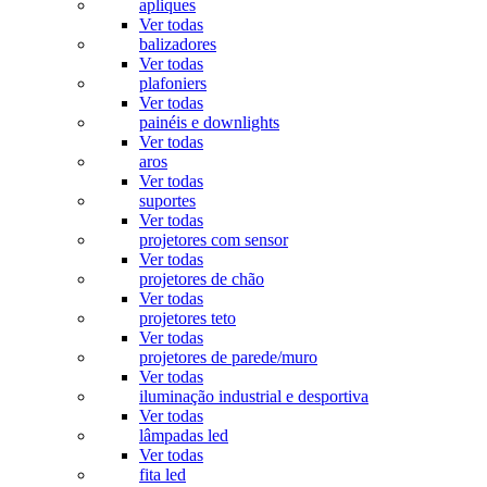
apliques
Ver todas
balizadores
Ver todas
plafoniers
Ver todas
painéis e downlights
Ver todas
aros
Ver todas
suportes
Ver todas
projetores com sensor
Ver todas
projetores de chão
Ver todas
projetores teto
Ver todas
projetores de parede/muro
Ver todas
iluminação industrial e desportiva
Ver todas
lâmpadas led
Ver todas
fita led