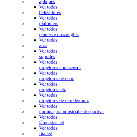
apliques
Ver todas
balizadores
Ver todas
plafoniers
Ver todas
painéis e downlights
Ver todas
aros
Ver todas
suportes
Ver todas
projetores com sensor
Ver todas
projetores de chão
Ver todas
projetores teto
Ver todas
projetores de parede/muro
Ver todas
iluminação industrial e desportiva
Ver todas
lâmpadas led
Ver todas
fita led