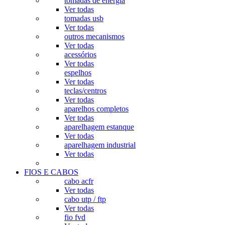
tomadas de energia
Ver todas
tomadas usb
Ver todas
outros mecanismos
Ver todas
acessórios
Ver todas
espelhos
Ver todas
teclas/centros
Ver todas
aparelhos completos
Ver todas
aparelhagem estanque
Ver todas
aparelhagem industrial
Ver todas
FIOS E CABOS
cabo acfr
Ver todas
cabo utp / ftp
Ver todas
fio fvd