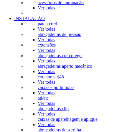
acessórios de iluminação
Ver todas
INSTALAÇÃO
patch cord
Ver todas
abraçadeiras de pressão
Ver todas
extensões
Ver todas
abraçadeiras com prego
Ver todas
abraçadeiras aperto mecânico
Ver todas
conetores rj45
Ver todas
caixas e portinholas
Ver todas
ati/ate
Ver todas
abraçadeiras clip
Ver todas
caixas de aparelhagem e aplique
Ver todas
abraçadeiras de serrilha