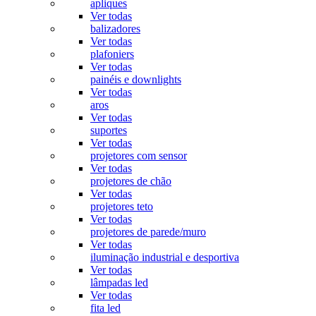
apliques
Ver todas
balizadores
Ver todas
plafoniers
Ver todas
painéis e downlights
Ver todas
aros
Ver todas
suportes
Ver todas
projetores com sensor
Ver todas
projetores de chão
Ver todas
projetores teto
Ver todas
projetores de parede/muro
Ver todas
iluminação industrial e desportiva
Ver todas
lâmpadas led
Ver todas
fita led