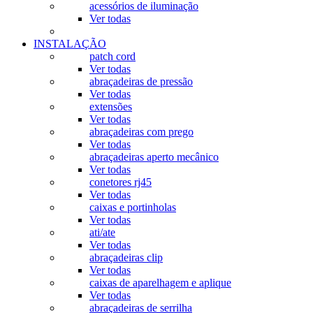
acessórios de iluminação
Ver todas
INSTALAÇÃO
patch cord
Ver todas
abraçadeiras de pressão
Ver todas
extensões
Ver todas
abraçadeiras com prego
Ver todas
abraçadeiras aperto mecânico
Ver todas
conetores rj45
Ver todas
caixas e portinholas
Ver todas
ati/ate
Ver todas
abraçadeiras clip
Ver todas
caixas de aparelhagem e aplique
Ver todas
abraçadeiras de serrilha