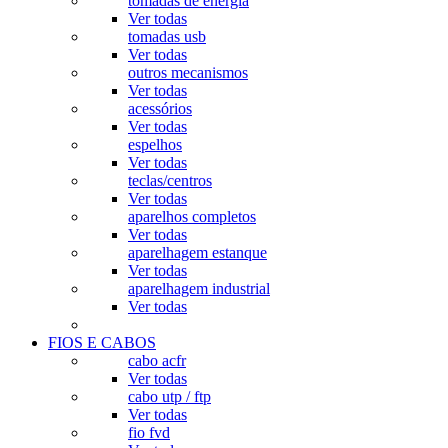
tomadas de energia
Ver todas
tomadas usb
Ver todas
outros mecanismos
Ver todas
acessórios
Ver todas
espelhos
Ver todas
teclas/centros
Ver todas
aparelhos completos
Ver todas
aparelhagem estanque
Ver todas
aparelhagem industrial
Ver todas
FIOS E CABOS
cabo acfr
Ver todas
cabo utp / ftp
Ver todas
fio fvd