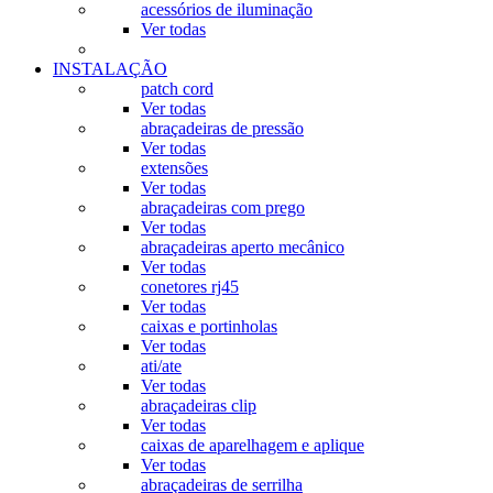
acessórios de iluminação
Ver todas
INSTALAÇÃO
patch cord
Ver todas
abraçadeiras de pressão
Ver todas
extensões
Ver todas
abraçadeiras com prego
Ver todas
abraçadeiras aperto mecânico
Ver todas
conetores rj45
Ver todas
caixas e portinholas
Ver todas
ati/ate
Ver todas
abraçadeiras clip
Ver todas
caixas de aparelhagem e aplique
Ver todas
abraçadeiras de serrilha