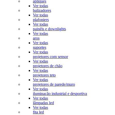
apliques
Ver todas
balizadores
Ver todas
plafoniers
Ver todas
painéis e downlights
Ver todas
aros
Ver todas
suportes
Ver todas
projetores com sensor
Ver todas
projetores de chão
Ver todas
projetores teto
Ver todas
projetores de parede/muro
Ver todas
iluminação industrial e desportiva
Ver todas
lâmpadas led
Ver todas
fita led