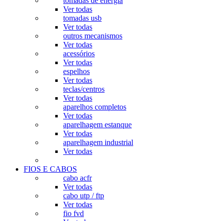
tomadas de energia
Ver todas
tomadas usb
Ver todas
outros mecanismos
Ver todas
acessórios
Ver todas
espelhos
Ver todas
teclas/centros
Ver todas
aparelhos completos
Ver todas
aparelhagem estanque
Ver todas
aparelhagem industrial
Ver todas
FIOS E CABOS
cabo acfr
Ver todas
cabo utp / ftp
Ver todas
fio fvd