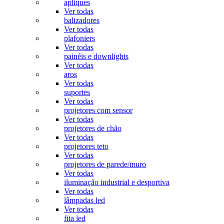
apliques
Ver todas
balizadores
Ver todas
plafoniers
Ver todas
painéis e downlights
Ver todas
aros
Ver todas
suportes
Ver todas
projetores com sensor
Ver todas
projetores de chão
Ver todas
projetores teto
Ver todas
projetores de parede/muro
Ver todas
iluminação industrial e desportiva
Ver todas
lâmpadas led
Ver todas
fita led