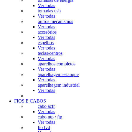
tomadas de energia
Ver todas
tomadas usb
Ver todas
outros mecanismos
Ver todas
acessórios
Ver todas
espelhos
Ver todas
teclas/centros
Ver todas
aparelhos completos
Ver todas
aparelhagem estanque
Ver todas
aparelhagem industrial
Ver todas
FIOS E CABOS
cabo acfr
Ver todas
cabo utp / ftp
Ver todas
fio fvd