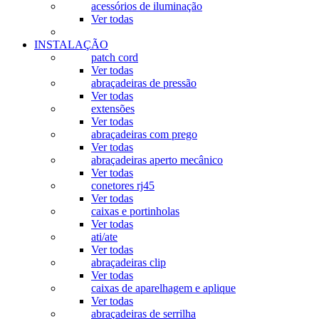
acessórios de iluminação
Ver todas
INSTALAÇÃO
patch cord
Ver todas
abraçadeiras de pressão
Ver todas
extensões
Ver todas
abraçadeiras com prego
Ver todas
abraçadeiras aperto mecânico
Ver todas
conetores rj45
Ver todas
caixas e portinholas
Ver todas
ati/ate
Ver todas
abraçadeiras clip
Ver todas
caixas de aparelhagem e aplique
Ver todas
abraçadeiras de serrilha