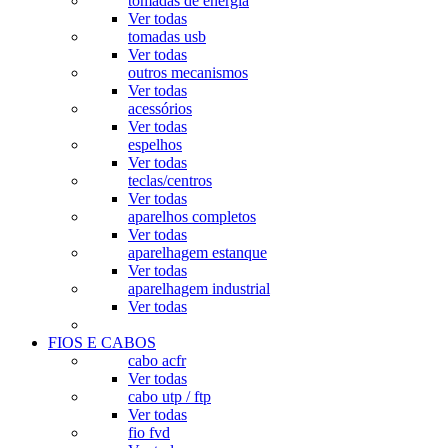
tomadas de energia
Ver todas
tomadas usb
Ver todas
outros mecanismos
Ver todas
acessórios
Ver todas
espelhos
Ver todas
teclas/centros
Ver todas
aparelhos completos
Ver todas
aparelhagem estanque
Ver todas
aparelhagem industrial
Ver todas
FIOS E CABOS
cabo acfr
Ver todas
cabo utp / ftp
Ver todas
fio fvd