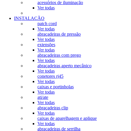
acessórios de iluminação
Ver todas
INSTALAÇÃO
patch cord
Ver todas
abraçadeiras de pressão
Ver todas
extensões
Ver todas
abraçadeiras com prego
Ver todas
abraçadeiras aperto mecânico
Ver todas
conetores rj45
Ver todas
caixas e portinholas
Ver todas
ati/ate
Ver todas
abraçadeiras clip
Ver todas
caixas de aparelhagem e aplique
Ver todas
abraçadeiras de serrilha