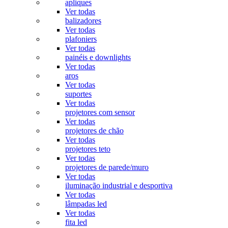
apliques
Ver todas
balizadores
Ver todas
plafoniers
Ver todas
painéis e downlights
Ver todas
aros
Ver todas
suportes
Ver todas
projetores com sensor
Ver todas
projetores de chão
Ver todas
projetores teto
Ver todas
projetores de parede/muro
Ver todas
iluminação industrial e desportiva
Ver todas
lâmpadas led
Ver todas
fita led