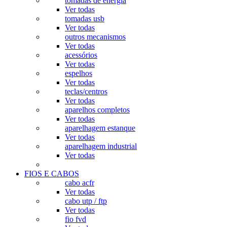
tomadas de energia
Ver todas
tomadas usb
Ver todas
outros mecanismos
Ver todas
acessórios
Ver todas
espelhos
Ver todas
teclas/centros
Ver todas
aparelhos completos
Ver todas
aparelhagem estanque
Ver todas
aparelhagem industrial
Ver todas
FIOS E CABOS
cabo acfr
Ver todas
cabo utp / ftp
Ver todas
fio fvd