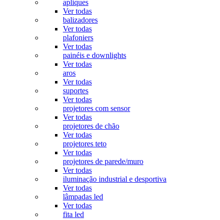
apliques
Ver todas
balizadores
Ver todas
plafoniers
Ver todas
painéis e downlights
Ver todas
aros
Ver todas
suportes
Ver todas
projetores com sensor
Ver todas
projetores de chão
Ver todas
projetores teto
Ver todas
projetores de parede/muro
Ver todas
iluminação industrial e desportiva
Ver todas
lâmpadas led
Ver todas
fita led