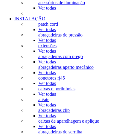
acessórios de iluminação
Ver todas
INSTALAÇÃO
patch cord
Ver todas
abraçadeiras de pressão
Ver todas
extensões
Ver todas
abraçadeiras com prego
Ver todas
abraçadeiras aperto mecânico
Ver todas
conetores rj45
Ver todas
caixas e portinholas
Ver todas
ati/ate
Ver todas
abraçadeiras clip
Ver todas
caixas de aparelhagem e aplique
Ver todas
abraçadeiras de serrilha