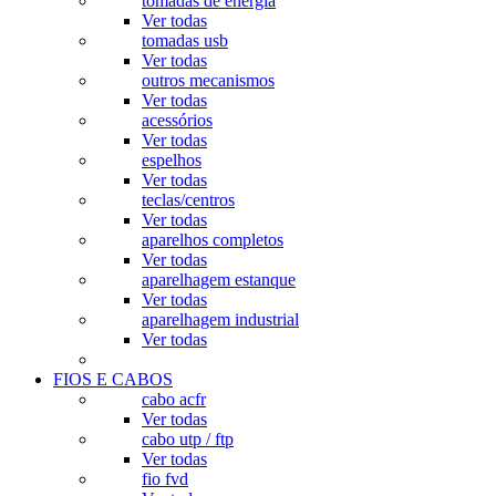
tomadas de energia
Ver todas
tomadas usb
Ver todas
outros mecanismos
Ver todas
acessórios
Ver todas
espelhos
Ver todas
teclas/centros
Ver todas
aparelhos completos
Ver todas
aparelhagem estanque
Ver todas
aparelhagem industrial
Ver todas
FIOS E CABOS
cabo acfr
Ver todas
cabo utp / ftp
Ver todas
fio fvd