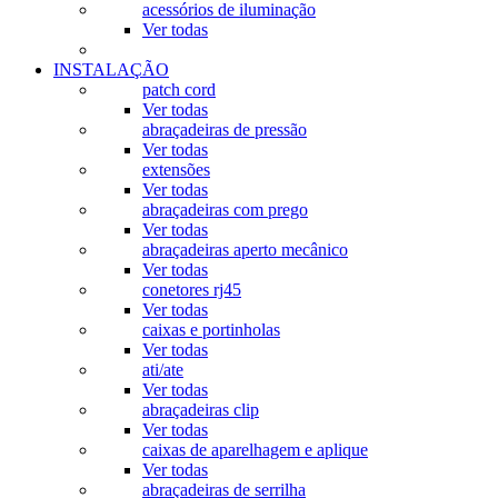
acessórios de iluminação
Ver todas
INSTALAÇÃO
patch cord
Ver todas
abraçadeiras de pressão
Ver todas
extensões
Ver todas
abraçadeiras com prego
Ver todas
abraçadeiras aperto mecânico
Ver todas
conetores rj45
Ver todas
caixas e portinholas
Ver todas
ati/ate
Ver todas
abraçadeiras clip
Ver todas
caixas de aparelhagem e aplique
Ver todas
abraçadeiras de serrilha