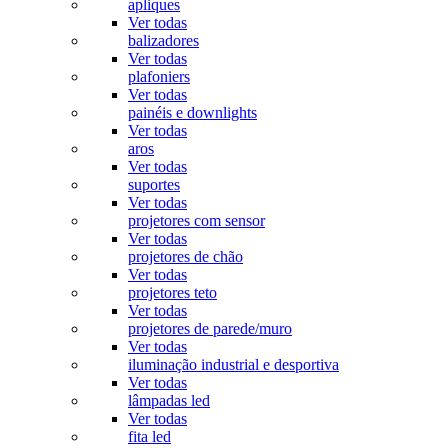
apliques
Ver todas
balizadores
Ver todas
plafoniers
Ver todas
painéis e downlights
Ver todas
aros
Ver todas
suportes
Ver todas
projetores com sensor
Ver todas
projetores de chão
Ver todas
projetores teto
Ver todas
projetores de parede/muro
Ver todas
iluminação industrial e desportiva
Ver todas
lâmpadas led
Ver todas
fita led