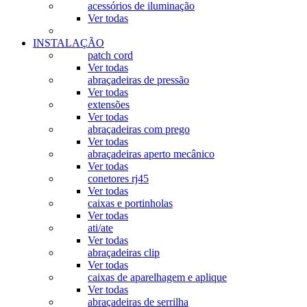
acessórios de iluminação
Ver todas
INSTALAÇÃO
patch cord
Ver todas
abraçadeiras de pressão
Ver todas
extensões
Ver todas
abraçadeiras com prego
Ver todas
abraçadeiras aperto mecânico
Ver todas
conetores rj45
Ver todas
caixas e portinholas
Ver todas
ati/ate
Ver todas
abraçadeiras clip
Ver todas
caixas de aparelhagem e aplique
Ver todas
abraçadeiras de serrilha