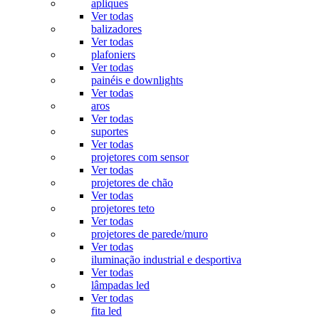
apliques
Ver todas
balizadores
Ver todas
plafoniers
Ver todas
painéis e downlights
Ver todas
aros
Ver todas
suportes
Ver todas
projetores com sensor
Ver todas
projetores de chão
Ver todas
projetores teto
Ver todas
projetores de parede/muro
Ver todas
iluminação industrial e desportiva
Ver todas
lâmpadas led
Ver todas
fita led