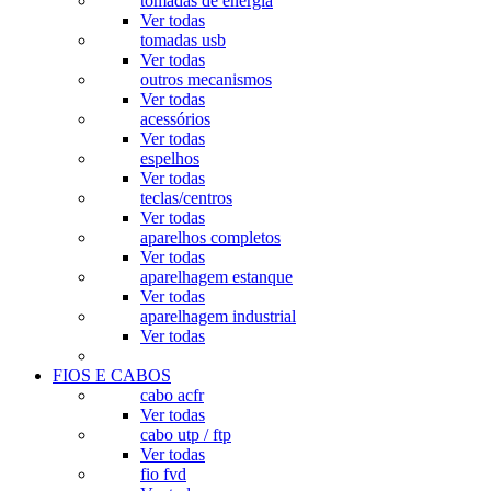
tomadas de energia
Ver todas
tomadas usb
Ver todas
outros mecanismos
Ver todas
acessórios
Ver todas
espelhos
Ver todas
teclas/centros
Ver todas
aparelhos completos
Ver todas
aparelhagem estanque
Ver todas
aparelhagem industrial
Ver todas
FIOS E CABOS
cabo acfr
Ver todas
cabo utp / ftp
Ver todas
fio fvd