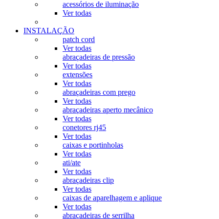
acessórios de iluminação
Ver todas
INSTALAÇÃO
patch cord
Ver todas
abraçadeiras de pressão
Ver todas
extensões
Ver todas
abraçadeiras com prego
Ver todas
abraçadeiras aperto mecânico
Ver todas
conetores rj45
Ver todas
caixas e portinholas
Ver todas
ati/ate
Ver todas
abraçadeiras clip
Ver todas
caixas de aparelhagem e aplique
Ver todas
abraçadeiras de serrilha