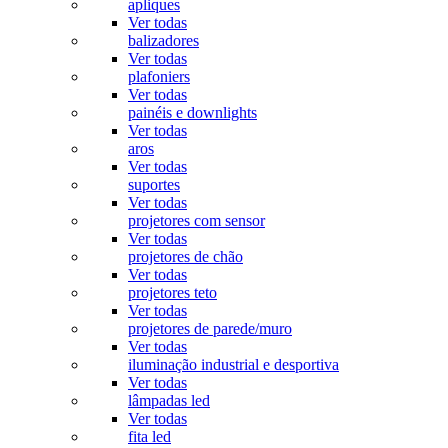
apliques
Ver todas
balizadores
Ver todas
plafoniers
Ver todas
painéis e downlights
Ver todas
aros
Ver todas
suportes
Ver todas
projetores com sensor
Ver todas
projetores de chão
Ver todas
projetores teto
Ver todas
projetores de parede/muro
Ver todas
iluminação industrial e desportiva
Ver todas
lâmpadas led
Ver todas
fita led