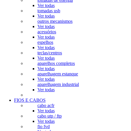
tomadas de energia
Ver todas
tomadas usb
Ver todas
outros mecanismos
Ver todas
acessórios
Ver todas
espelhos
Ver todas
teclas/centros
Ver todas
aparelhos completos
Ver todas
aparelhagem estanque
Ver todas
aparelhagem industrial
Ver todas
FIOS E CABOS
cabo acfr
Ver todas
cabo utp / ftp
Ver todas
fio fvd