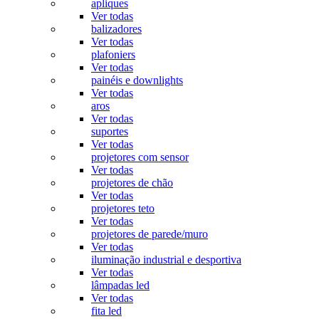
apliques
Ver todas
balizadores
Ver todas
plafoniers
Ver todas
painéis e downlights
Ver todas
aros
Ver todas
suportes
Ver todas
projetores com sensor
Ver todas
projetores de chão
Ver todas
projetores teto
Ver todas
projetores de parede/muro
Ver todas
iluminação industrial e desportiva
Ver todas
lâmpadas led
Ver todas
fita led