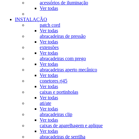
acessórios de iluminação
Ver todas
INSTALAÇÃO
patch cord
Ver todas
abraçadeiras de pressão
Ver todas
extensões
Ver todas
abraçadeiras com prego
Ver todas
abraçadeiras aperto mecânico
Ver todas
conetores rj45
Ver todas
caixas e portinholas
Ver todas
ati/ate
Ver todas
abraçadeiras clip
Ver todas
caixas de aparelhagem e aplique
Ver todas
abraçadeiras de serrilha