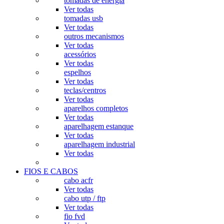
tomadas de energia
Ver todas
tomadas usb
Ver todas
outros mecanismos
Ver todas
acessórios
Ver todas
espelhos
Ver todas
teclas/centros
Ver todas
aparelhos completos
Ver todas
aparelhagem estanque
Ver todas
aparelhagem industrial
Ver todas
FIOS E CABOS
cabo acfr
Ver todas
cabo utp / ftp
Ver todas
fio fvd