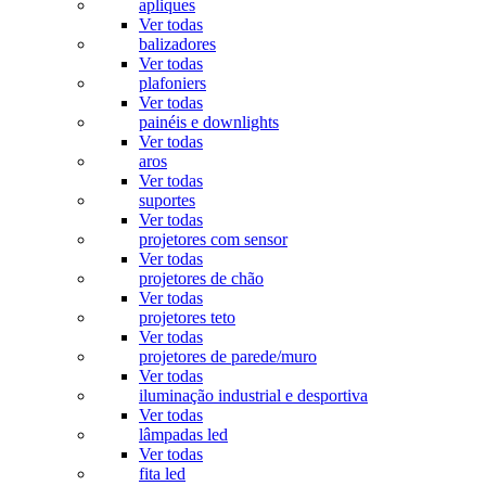
apliques
Ver todas
balizadores
Ver todas
plafoniers
Ver todas
painéis e downlights
Ver todas
aros
Ver todas
suportes
Ver todas
projetores com sensor
Ver todas
projetores de chão
Ver todas
projetores teto
Ver todas
projetores de parede/muro
Ver todas
iluminação industrial e desportiva
Ver todas
lâmpadas led
Ver todas
fita led