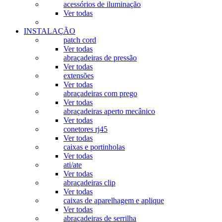
acessórios de iluminação
Ver todas
INSTALAÇÃO
patch cord
Ver todas
abraçadeiras de pressão
Ver todas
extensões
Ver todas
abraçadeiras com prego
Ver todas
abraçadeiras aperto mecânico
Ver todas
conetores rj45
Ver todas
caixas e portinholas
Ver todas
ati/ate
Ver todas
abraçadeiras clip
Ver todas
caixas de aparelhagem e aplique
Ver todas
abraçadeiras de serrilha