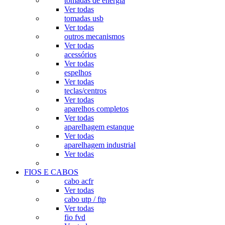
tomadas de energia
Ver todas
tomadas usb
Ver todas
outros mecanismos
Ver todas
acessórios
Ver todas
espelhos
Ver todas
teclas/centros
Ver todas
aparelhos completos
Ver todas
aparelhagem estanque
Ver todas
aparelhagem industrial
Ver todas
FIOS E CABOS
cabo acfr
Ver todas
cabo utp / ftp
Ver todas
fio fvd