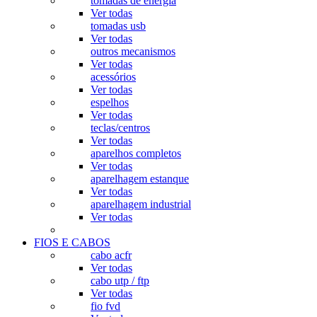
tomadas de energia
Ver todas
tomadas usb
Ver todas
outros mecanismos
Ver todas
acessórios
Ver todas
espelhos
Ver todas
teclas/centros
Ver todas
aparelhos completos
Ver todas
aparelhagem estanque
Ver todas
aparelhagem industrial
Ver todas
FIOS E CABOS
cabo acfr
Ver todas
cabo utp / ftp
Ver todas
fio fvd