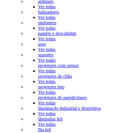
apliques
Ver todas
balizadores
Ver todas
plafoniers
Ver todas
painéis e downlights
Ver todas
aros
Ver todas
suportes
Ver todas
projetores com sensor
Ver todas
projetores de chão
Ver todas
projetores teto
Ver todas
projetores de parede/muro
Ver todas
iluminação industrial e desportiva
Ver todas
lâmpadas led
Ver todas
fita led