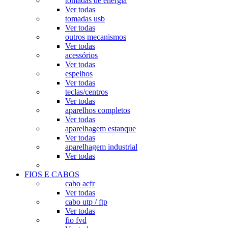
tomadas de energia
Ver todas
tomadas usb
Ver todas
outros mecanismos
Ver todas
acessórios
Ver todas
espelhos
Ver todas
teclas/centros
Ver todas
aparelhos completos
Ver todas
aparelhagem estanque
Ver todas
aparelhagem industrial
Ver todas
FIOS E CABOS
cabo acfr
Ver todas
cabo utp / ftp
Ver todas
fio fvd