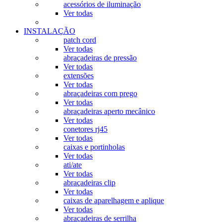
acessórios de iluminação
Ver todas
INSTALAÇÃO
patch cord
Ver todas
abraçadeiras de pressão
Ver todas
extensões
Ver todas
abraçadeiras com prego
Ver todas
abraçadeiras aperto mecânico
Ver todas
conetores rj45
Ver todas
caixas e portinholas
Ver todas
ati/ate
Ver todas
abraçadeiras clip
Ver todas
caixas de aparelhagem e aplique
Ver todas
abraçadeiras de serrilha